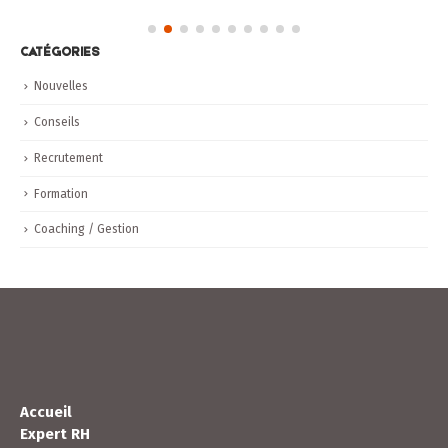
Nous désirons accueillir dans notre équipe une personne
qui nous assistera dans nos activités de recherche,
documentation, analyse, mise...
Lire la suite
CATÉGORIES
Nouvelles
Conseils
Recrutement
Formation
Coaching / Gestion