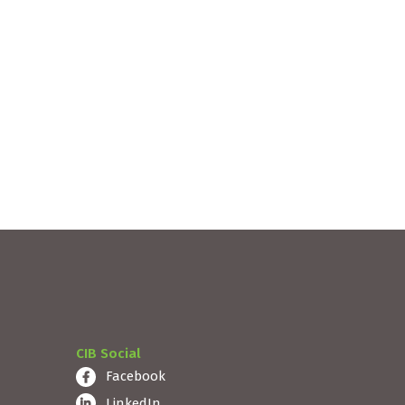
.
nouveau poste de Directeur des
opérations. Fondée en...
Lire la suite
CIB Social
Facebook
LinkedIn
Twitter
 dans