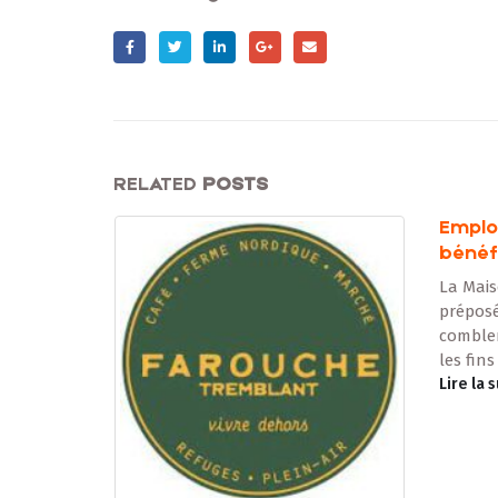
RELATED
POSTS
Emploi – Préposé(e) aux
La nég
bénéficiaires
l’emb
La Maison St-Patrice recrute un(e)
Il y a 
préposé(e) aux bénéficiaires pour
devait 
combler ses besoins à temps partiel
sollici
les fins de semaine. Situé...
salaire 
Lire la suite
Lire la 