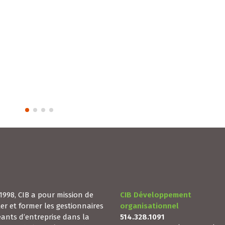
Vous aimez planifier et diriger..
Lire la suite
1998, CIB a pour mission de
CIB Développement
ler et former les gestionnaires
organisationnel
geants d’entreprise dans la
514.328.1091
estion de leurs équipes de
1.844.INFO.GRH
(sans frais)
Nos services sont accessibles
toutes les régions du Québec.