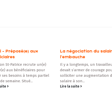
ociation du salaire à
auche
longtemps, un travailleur
s’armer de courage pour aller
ter une augmentation de
à son...
suite
Emploi | Chargé(e) de pr
Vous êtes une personne polyv
avec un grand sens des
responsabilités et de l’organi