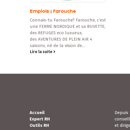
che, c’est
 BUVETTE,
IR 4
Accueil
Depuis 
Expert RH
conseil
Outils RH
et diri
Recrutement
saine g
Formation
travail.
Attestation en recrutement du
personnel
Calendrier de formations
Coaching
Blogue