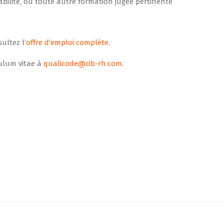
bilité, ou toute autre formation jugée pertinente
ultez l’
offre d’emploi complète
.
culum vitae à
qualicode@cib-rh.com
.