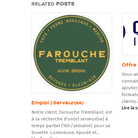
RELATED
POSTS
Offre
Vous ai
connais
ser et
ajouter
pport aux
formate
e chez
clients à
Emploi | Serveur(se)
Lire la 
Notre client, Farouche Tremblant, est
à la recherche d'un(e) serveur(se) à
temps partiel (16h/semaine) pour sa
buvette. Lumineuse, épurée et...