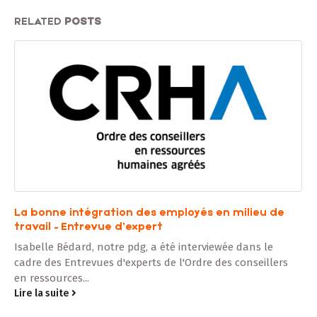
RELATED
POSTS
La bonne intégration des employés en milieu de
E
travail – Entrevue d’expert
h
Isabelle Bédard, notre pdg, a été interviewée dans le
N
cadre des Entrevues d'experts de l'Ordre des conseillers
q
en ressources...
d
Lire la suite
L